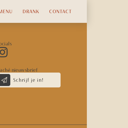
MENU
DRANK
CONTACT
ocials
aché nieuwsbrief
Schrijf je in!