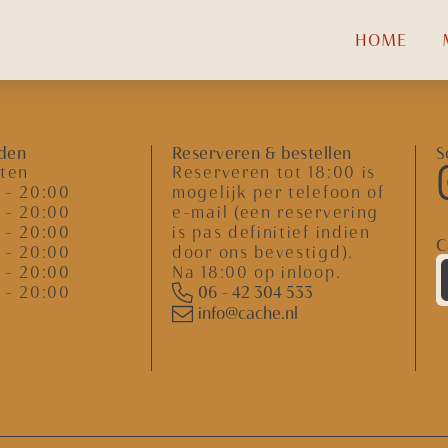
HOME
jden
Reserveren & bestellen
S
oten
Reserveren tot 18:00 is
 - 20:00
mogelijk per telefoon of
 - 20:00
e-mail (een reservering
 - 20:00
is pas definitief indien
C
 - 20:00
door ons bevestigd).
 - 20:00
Na 18:00 op inloop.
 - 20:00
06 - 42 304 533
info@cache.nl